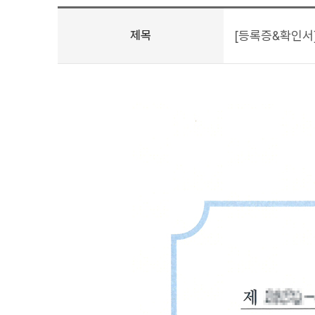
제목
[등록증&확인서]