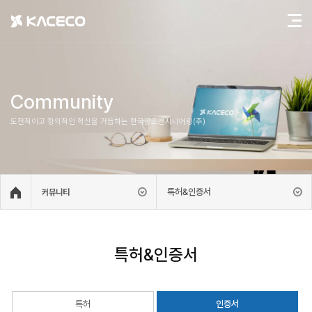
Community
도전적이고 창의적인 혁신을 거듭하는 한국공조엔지니어링(주)
특허&인증서
커뮤니티
특허&인증서
특허
인증서